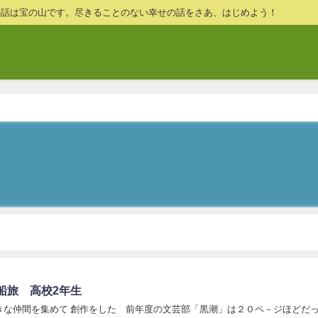
の話は宝の山です。尽きることのない幸せの話をさあ、はじめよう！
船旅 高校2年生
きな仲間を集めて 創作をした 前年度の文芸部「黒潮」は２０ペ－ジほどだ