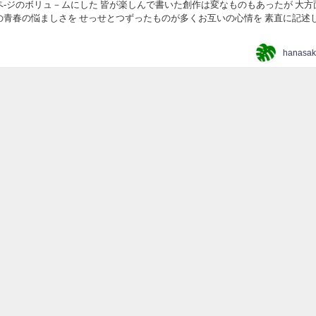
ペ-ジのボリュ－ムにした 皆が楽しんで書いた創作は変なものもあったが 大方
の青春の悩ましさを せっせとつずったものが多くお互いの心情を 素直に記述
った それを発行したあと未だ燃焼し...
hanasak