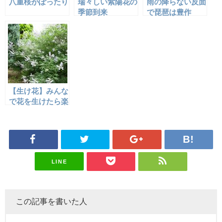
八重桜がぽったり
瑞々しい紫陽花の
雨の降らない反面
季節到来
で琵琶は豊作
【生け花】みんな
で花を生けたら楽
しくなる
LINE
この記事を書いた人