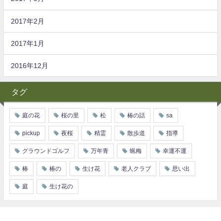
2017年2月
2017年1月
2016年12月
タグ
庭の花
桜の里
松
椿の話
sa
pickup
夜桜
精霊
散歩道
指導
グラウンドゴルフ
万年青
蝋梅
幸運不運
椿
椿の
生け花
老人クラブ
思い出
庭
生け花の