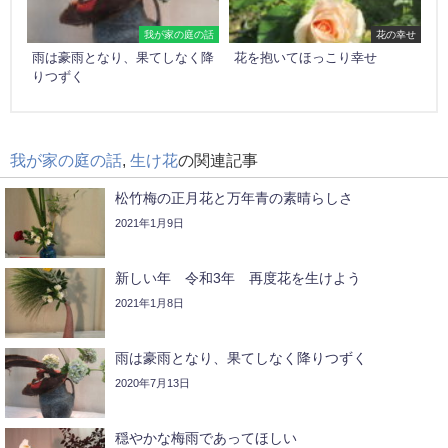
我が家の庭の話
花の幸せ
雨は豪雨となり、果てしなく降
花を抱いてほっこり幸せ
りつずく
我が家の庭の話
,
生け花
の関連記事
松竹梅の正月花と万年青の素晴らしさ
2021年1月9日
新しい年 令和3年 再度花を生けよう
2021年1月8日
雨は豪雨となり、果てしなく降りつずく
2020年7月13日
穏やかな梅雨であってほしい