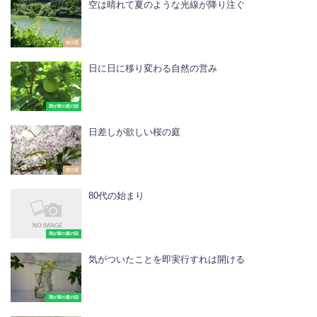
空は晴れて夏のような光線が降り注ぐ
生け花
日に日に移り変わる自然の営み
我が家の庭の話
日差しが欲しい桜の庭
生け花
80代の始まり
我が家の庭の話
気がついたことを即実行すれは開ける
我が家の庭の話