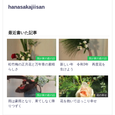
hanasakajiisan
最近書いた記事
我が家の庭の話
我が家の庭の話
松竹梅の正月花と万年青の素晴
新しい年 令和3年 再度花を
らしさ
生けよう
我が家の庭の話
花の幸せ
雨は豪雨となり、果てしなく降
花を抱いてほっこり幸せ
りつずく