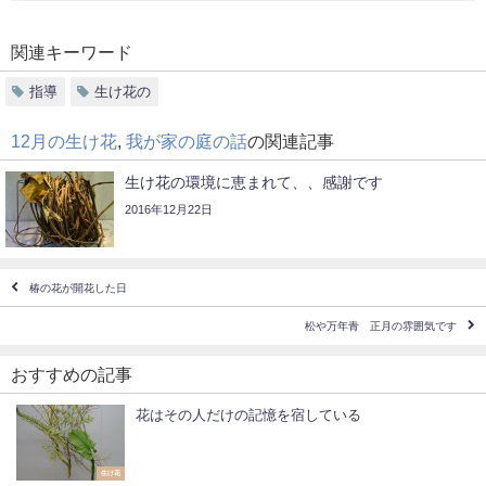
関連キーワード
指導
生け花の
12月の生け花
,
我が家の庭の話
の関連記事
生け花の環境に恵まれて、、感謝です
2016年12月22日
椿の花が開花した日
松や万年青 正月の雰囲気です
おすすめの記事
花はその人だけの記憶を宿している
生け花