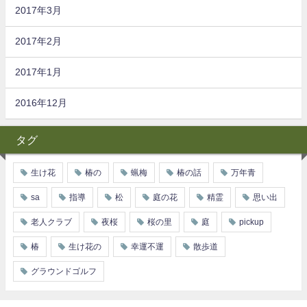
2017年3月
2017年2月
2017年1月
2016年12月
タグ
生け花
椿の
蝋梅
椿の話
万年青
sa
指導
松
庭の花
精霊
思い出
老人クラブ
夜桜
桜の里
庭
pickup
椿
生け花の
幸運不運
散歩道
グラウンドゴルフ