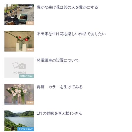
豊かな生け花は其の人を豊かにする
生け花
不出来な生け花も楽しい作品でありたい
生け花
発電風車の設置について
近隣の付き合い
再度 カラ－を生けてみる
生け花
1打の妙味を喜ぶ松じ-さん
グラウンドゴルフ