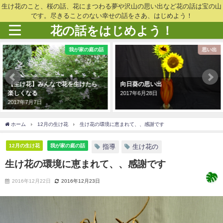
生け花のこと、桜の話、花にまつわる夢や沢山の思い出など花の話は宝の山
です。尽きることのない幸せの話をさあ、はじめよう！
花の話をはじめよう！
我が家の庭の話
思い出
【生け花】みんなで花を生けたら
向日葵の思い出
楽しくなる
2017年6月28日
2017年7月7日
ホーム
12月の生け花
生け花の環境に恵まれて、、感謝です
12月の生け花
我が家の庭の話
指導
生け花の
生け花の環境に恵まれて、、感謝です
2016年12月22日
2016年12月23日