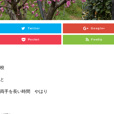
Twitter
Google+
Pocket
Feedly
登校
こと
の両手を長い時間 やはり
た