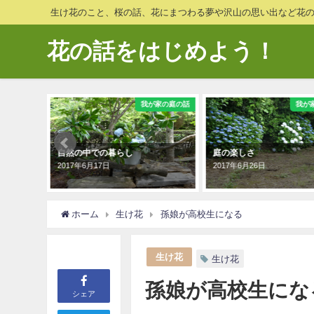
生け花のこと、桜の話、花にまつわる夢や沢山の思い出など花
花の話をはじめよう！
生け花
我が家の庭の話
我が
宿してい
自然の中での暮らし
庭の楽しさ
2017年6月17日
2017年6月26日
ホーム
生け花
孫娘が高校生になる
生け花
生け花
孫娘が高校生にな
シェア