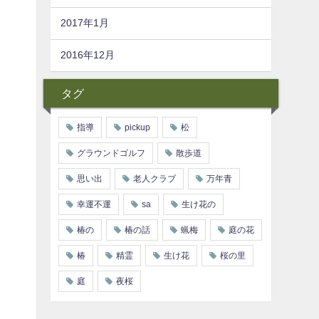
2017年1月
2016年12月
タグ
指導
pickup
松
グラウンドゴルフ
散歩道
思い出
老人クラブ
万年青
幸運不運
sa
生け花の
椿の
椿の話
蝋梅
庭の花
椿
精霊
生け花
桜の里
庭
夜桜