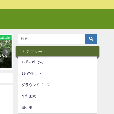
の庭の話
生け花
我が家
カテゴリー
けたら
花はその人だけの記憶を宿してい
自然の中での暮らし
る
2017年6月17日
12月の生け花
2017年6月12日
1月の生け花
グラウンドゴルフ
平和国家
思い出