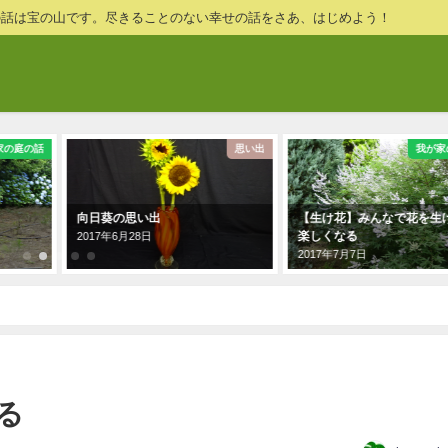
の話は宝の山です。尽きることのない幸せの話をさあ、はじめよう！
家の庭の話
思い出
我が家
向日葵の思い出
【生け花】みんなで花を生
楽しくなる
2017年6月28日
2017年7月7日
る