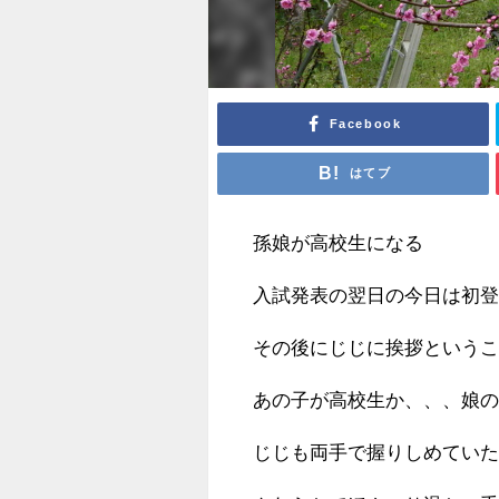
Facebook
はてブ
孫娘が高校生になる
入試発表の翌日の今日は初
その後にじじに挨拶という
あの子が高校生か、、、娘
じじも両手で握りしめてい