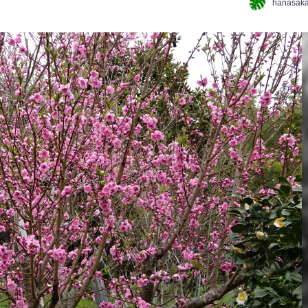
hanasaka
日